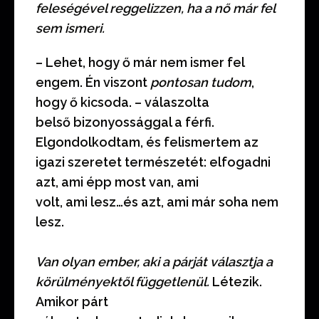
feleségével reggelizzen, ha a nő már fel
sem ismeri.
– Lehet, hogy ő már nem ismer fel
engem. Én viszont
pontosan tudom
,
hogy ő kicsoda. – válaszolta
belső bizonyossággal a férfi.
Elgondolkodtam, és felismertem az
igazi szeretet természetét: elfogadni
azt, ami épp most van, ami
volt, ami lesz…és azt, ami már soha nem
lesz.
Van olyan ember, aki a párját választja a
körülményektől függetlenül.
Létezik.
Amikor párt