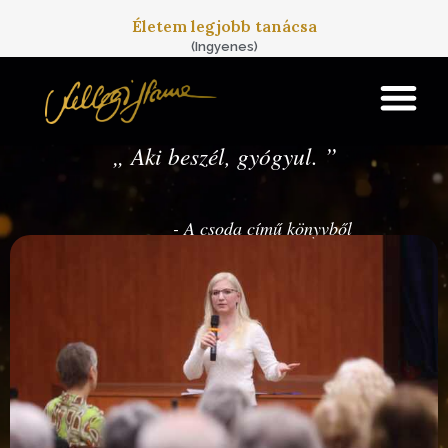
Skip to main content
Életem legjobb tanácsa
(Ingyenes)
„
Aki beszél, gyógyul.
”
- A csoda című könyvből