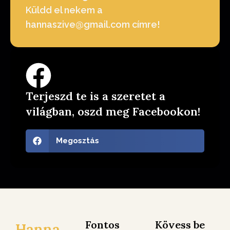
Küldd el nekem a
hannaszive@gmail.com címre!
Terjeszd te is a szeretet a
világban, oszd meg Facebookon!
Megosztás
Fontos
Kövess be
Hanna