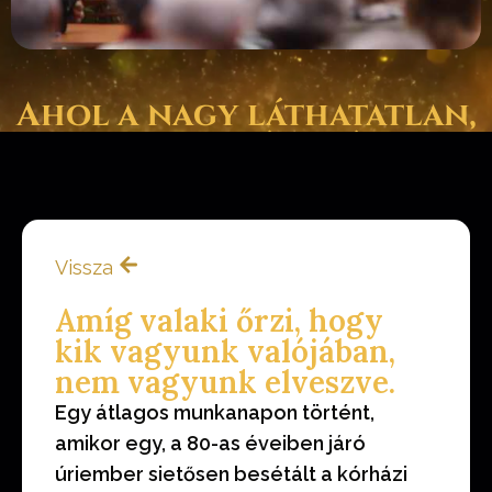
Ahol a nagy láthatatlan,
a pszichológia és az
anyagi világ találkozik.
Vissza
Amíg valaki őrzi, hogy
kik vagyunk valójában,
nem vagyunk elveszve.
Egy átlagos munkanapon történt,
amikor egy, a 80-as éveiben járó
úriember sietősen besétált a kórházi