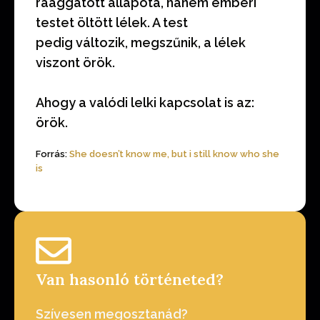
ráaggatott állapota, hanem emberi
testet öltött lélek. A test
pedig változik, megszűnik, a lélek
viszont örök.
Ahogy a valódi lelki kapcsolat is az:
örök.
Forrás:
She doesn’t know me, but i still know who she
is
Van hasonló történeted?
Szívesen megosztanád?