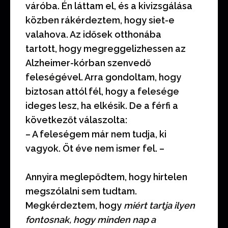
váróba. Én láttam el, és a kivizsgálása
közben rákérdeztem, hogy siet-e
valahova. Az idősek otthonába
tartott, hogy megreggelizhessen az
Alzheimer-kórban szenvedő
feleségével. Arra gondoltam, hogy
biztosan attól fél, hogy a felesége
ideges lesz, ha elkésik. De a férfi a
következőt válaszolta:
– A feleségem már nem tudja, ki
vagyok. Öt éve nem ismer fel. –
Annyira meglepődtem, hogy hirtelen
megszólalni sem tudtam.
Megkérdeztem, hogy
miért tartja ilyen
fontosnak, hogy minden nap a