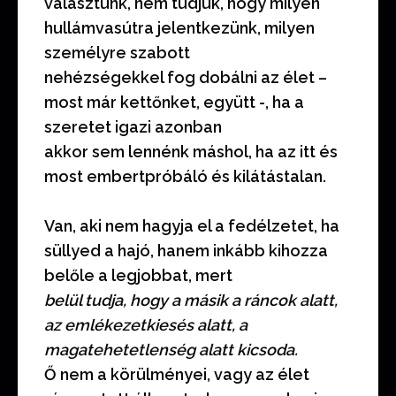
választunk, nem tudjuk, hogy milyen
hullámvasútra jelentkezünk, milyen
személyre szabott
nehézségekkel fog dobálni az élet –
most már kettőnket, együtt -, ha a
szeretet igazi azonban
akkor sem lennénk máshol, ha az itt és
most embertpróbáló és kilátástalan.
Van, aki nem hagyja el a fedélzetet, ha
süllyed a hajó, hanem inkább kihozza
belőle a legjobbat, mert
belül tudja, hogy a másik a ráncok alatt,
az emlékezetkiesés alatt, a
magatehetetlenség alatt kicsoda.
Ő nem a körülményei, vagy az élet