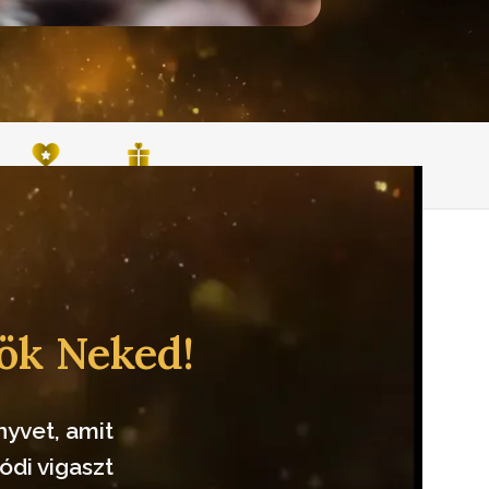
Inspiráció
Webshop
lök Neked!
nyvet, amit
ódi vigaszt