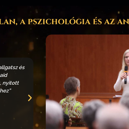
an, a pszichológia és az an
llgatsz és
„Hannával beszélgetni, vagy tőle o
aid
amikor egy új nyelvet sajátítasz 
 nyitott
Minden helyzetben mutat neked 
ihez”
más nézőpontot. Mindig ért
értelmetlennek (elviselhetet
Szána-Kis