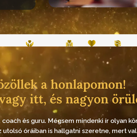
n?
Miben segíthetek?
Könyvklub
A rizs
Eseményeink
zöllek a honlapomon!
vagy itt, és nagyon örü
, coach és guru. Mégsem mindenki ír olyan kö
utolsó óráiban is hallgatni szeretne, mert val