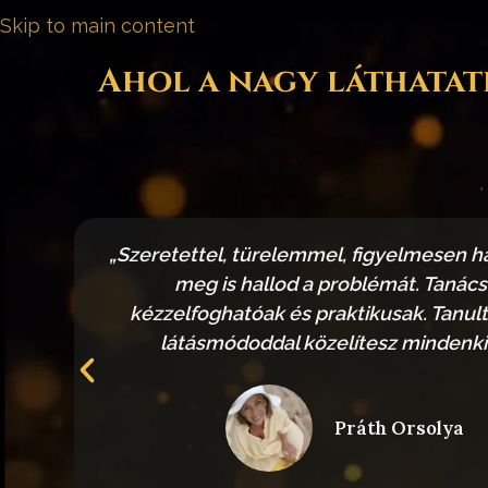
Skip to main content
Ahol a nagy láthatatl
tem,
„Szeretettel, türelemmel, figyelmesen ha
meg is hallod a problémát. Tanács
kézzelfoghatóak és praktikusak. Tanult,
látásmódoddal közelítesz mindenk
Práth Orsolya