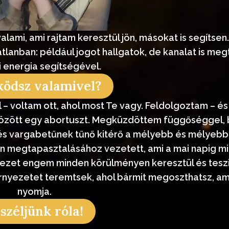
lami, ami rajtam keresztül jön, másokat is segítsen.
atatlanban: például jogot hallgatok, de kanalat is me
ni energia segítségével.
ködsz valamivel?
– voltam ott, ahol most Te vagy. Feldolgoztam – é
 között egy abortuszt. Megküzdöttem függőséggel, 
 és vargabetűnek tűnő kitérő a mélyebb és mélyeb
n megtapasztalásához vezetett, ami a mai napig min
vezet engem minden körülményen keresztül és teszi
nyezetet teremtsek, ahol bármit megoszthatsz, ami
nyomja.
széljünk róla!