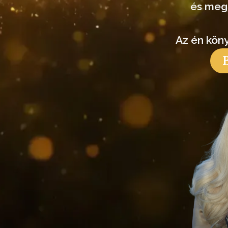
és megn
Az én kön