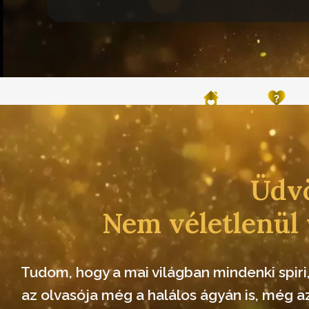
Főoldal
Ki vagyok é
Üdvö
Nem véletlenül 
Tudom, hogy a mai világban mindenki spiri
az olvasója még a halálos ágyán is, még az 