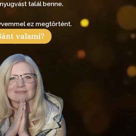
yugvást talál benne.
yvemmel ez megtörtént.
Bánt valami?