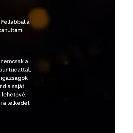
 Féllábbal a
gtanultam
s nemcsak a
bűntudattal,
b igazságok
d a saját
 lehetővé,
 a lelkedet