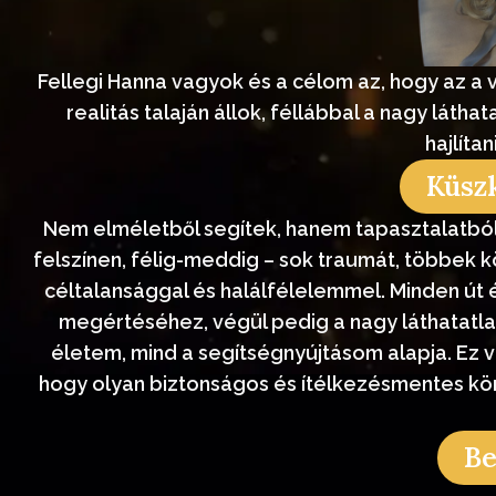
Fellegi Hanna vagyok és a célom az, hogy az a va
realitás talaján állok, féllábbal a nagy láth
hajlíta
Küsz
Nem elméletből segítek, hanem tapasztalatból 
felszínen, félig-meddig – sok traumát, többek
céltalansággal és halálfélelemmel. Minden út
megértéséhez, végül pedig a nagy láthatatla
életem, mind a segítségnyújtásom alapja. Ez 
hogy olyan biztonságos és ítélkezésmentes kör
Be