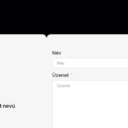
!
Név
Üzenet
t nevű