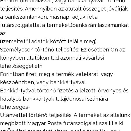
Banki előre utalással, vagy bankkártyával történő
teljesítés. Amennyiben az átutalt összeget jóváírják
a bankszámlánkon, másnap adjuk fel a
futárszolgálattal a terméket.(bankszámlaszámunkat
az
üzemeltetői adatok között találja meg)
Személyesen történő teljesítés: Ez esetben Ön az
könyvbemutatókon tud azonnali vásárlási
lehetőséggel élni.
Forintban fizeti meg a termék vételárát, vagy
készpénzben, vagy bankkártyával.
Bankkártyával történő fizetés a jelzett, érvényes és
hatályos bankkártyák tulajdonosai számára
lehetséges-
Utánvéttel történő teljesítés: A terméket az általunk
megbízott Magyar Posta futárszolgálat szállítja ki