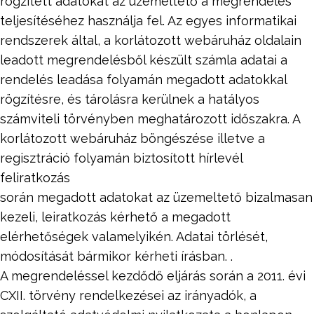
rögzített adatokat az üzemeltető a megrendelés
teljesítéséhez használja fel. Az egyes informatikai
rendszerek által, a korlátozott webáruház oldalain
leadott megrendelésből készült számla adatai a
rendelés leadása folyamán megadott adatokkal
rögzítésre, és tárolásra kerülnek a hatályos
számviteli törvényben meghatározott időszakra. A
korlátozott webáruház böngészése illetve a
regisztráció folyamán biztosított hírlevél
feliratkozás
során megadott adatokat az üzemeltető bizalmasan
kezeli, leiratkozás kérhető a megadott
elérhetőségek valamelyikén. Adatai törlését,
módosítását bármikor kérheti írásban. .
A megrendeléssel kezdődő eljárás során a 2011. évi
CXII. törvény rendelkezései az irányadók, a