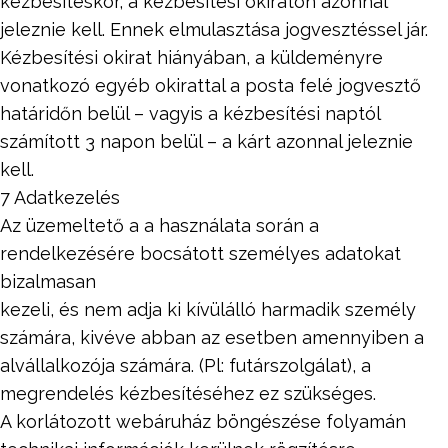
kézbesítéskor, a kézbesítési okiraton azonnal
jeleznie kell. Ennek elmulasztása jogvesztéssel jár.
Kézbesítési okirat hiányában, a küldeményre
vonatkozó egyéb okirattal a posta felé jogvesztő
határidőn belül – vagyis a kézbesítési naptól
számított 3 napon belül – a kárt azonnal jeleznie
kell.
7 Adatkezelés
Az üzemeltető a a használata során a
rendelkezésére bocsátott személyes adatokat
bizalmasan
kezeli, és nem adja ki kívülálló harmadik személy
számára, kivéve abban az esetben amennyiben a
alvállalkozója számára. (Pl: futárszolgálat), a
megrendelés kézbesítéséhez ez szükséges.
A korlátozott webáruház böngészése folyamán