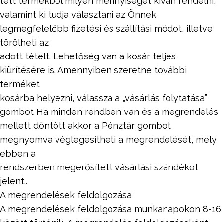
tett termékből milyen mennyiséget kíván rendelni,
valamint ki tudja választani az Önnek
legmegfelelőbb fizetési és szállítási módot, illetve
törölheti az
adott tételt. Lehetőség van a kosár teljes
kiürítésére is. Amennyiben szeretne további
terméket
kosárba helyezni, válassza a „vásárlás folytatása”
gombot Ha minden rendben van és a megrendelés
mellett döntött akkor a Pénztár gombot
megnyomva véglegesítheti a megrendelését, mely
ebben a
rendszerben megerősített vásárlási szándékot
jelent..
A megrendelések feldolgozása
A megrendelések feldolgozása munkanapokon 8-16