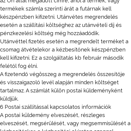
az Ön által megadott címre, ahol a termék, vagy
termékek számla szerinti árát a futárnak kell
készpénzben kifizetni. Utánvétes megrendelés
esetén a szállítási költséghez az utánvételi díj és
pénzkezelési költség még hozzáadódik.
Utánvéttel fizetés esetén a megrendelt terméket a
csomag átvételekor a kézbesítőnek készpénzben
kell kifizetni. Ez a szolgáltatás kb február második
felétől fog élni.
A fizetendő végösszeg a megrendelés összesítője
és visszaigazoló levél alapján minden költséget
tartalmaz. A számlát külön postai küldeményként
küldjük.
6 Postai szállítással kapcsolatos információk
A postai küldemény elveszését, részleges
elveszését, megsérülését, vagy megsemmisülését a