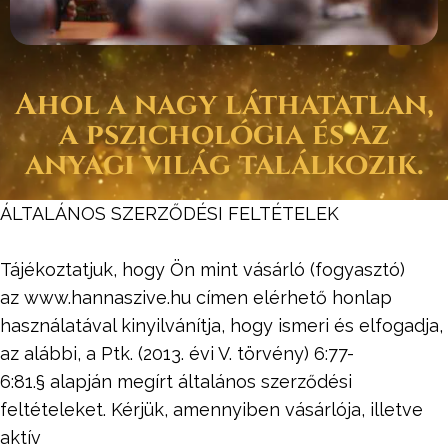
Ahol a nagy láthatatlan,
a pszichológia és az
anyagi világ találkozik.
ÁLTALÁNOS SZERZŐDÉSI FELTÉTELEK
Tájékoztatjuk, hogy Ön mint vásárló (fogyasztó)
az www.hannaszive.hu címen elérhető honlap
használatával kinyilvánítja, hogy ismeri és elfogadja,
az alábbi, a Ptk. (2013. évi V. törvény) 6:77-
6:81.§ alapján megírt általános szerződési
feltételeket. Kérjük, amennyiben vásárlója, illetve
aktív