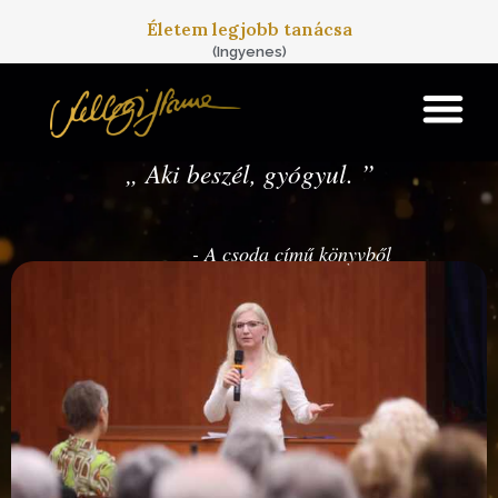
Skip to main content
Életem legjobb tanácsa
(Ingyenes)
„
Aki beszél, gyógyul.
”
- A csoda című könyvből