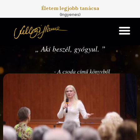
Skip to main content
Életem legjobb tanácsa
(Ingyenes)
„
Aki beszél, gyógyul.
”
- A csoda című könyvből