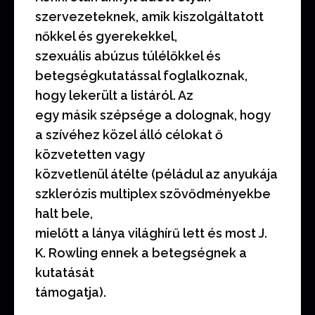
szervezeteknek, amik kiszolgáltatott
nőkkel és gyerekekkel,
szexuális abúzus túlélőkkel és
betegségkutatással foglalkoznak,
hogy lekerült a listáról. Az
egy másik szépsége a dolognak, hogy
a szívéhez közel álló célokat ő
közvetetten vagy
közvetlenül átélte (péládul az anyukája
szklerózis multiplex szövődményekbe
halt bele,
mielőtt a lánya világhírű lett és most J.
K. Rowling ennek a betegségnek a
kutatását
támogatja).