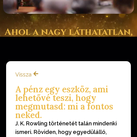
Ahol a nagy láthatatlan,
a pszichológia és az
anyagi világ találkozik.
Vissza
A pénz egy eszköz, ami
lehetővé teszi, hogy
megmutasd: mi a fontos
neked.
J. K. Rowling történetét talán mindenki
ismeri. Röviden, hogy egyedülálló,