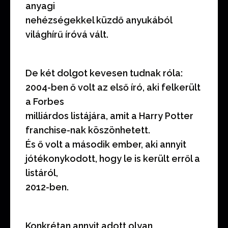
anyagi
nehézségekkel küzdő anyukából
világhírű íróvá vált.
De két dolgot kevesen tudnak róla:
2004-ben ő volt az első író, aki felkerült
a Forbes
milliárdos listájára, amit a Harry Potter
franchise-nak köszönhetett.
És ő volt a második ember, aki annyit
jótékonykodott, hogy le is került erről a
listáról,
2012-ben.
Konkrétan annyit adott olyan