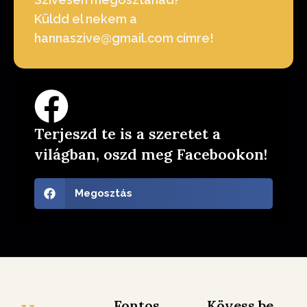
Küldd el nekem a
hannaszive@gmail.com címre!
Terjeszd te is a szeretet a
világban, oszd meg Facebookon!
Megosztás
Fontos
Kövess be