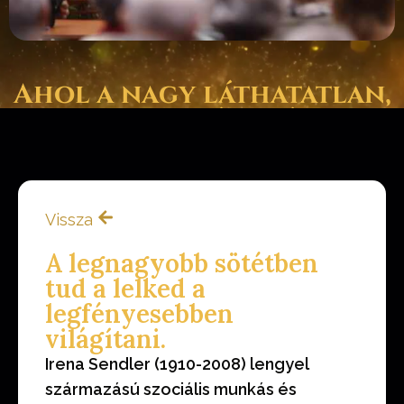
Ahol a nagy láthatatlan,
a pszichológia és az
anyagi világ találkozik.
Vissza
A legnagyobb sötétben
tud a lelked a
legfényesebben
világítani.
Irena Sendler (1910-2008) lengyel
származású szociális munkás és