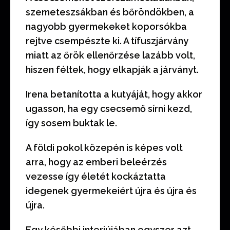
szemeteszsákban és bőröndökben, a
nagyobb gyermekeket koporsókba
rejtve csempészte ki.
A tífuszjárvány
miatt az őrök ellenőrzése lazább volt,
hiszen féltek, hogy elkapják a járványt.
Irena
betanította a kutyáját, hogy akkor
ugasson, ha egy csecsemő sírni kezd,
így sosem buktak le.
A földi pokol közepén is képes volt
arra, hogy az emberi beleérzés
vezesse így
életét kockáztatta
idegenek gyermekeiért
újra és újra és
újra.
Egy későbbi interjújában egyszer azt