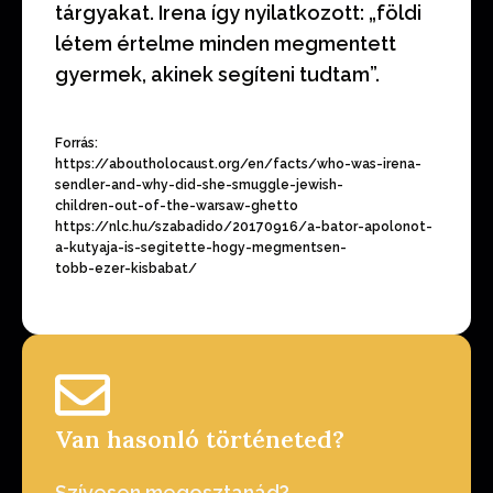
tárgyakat
. Irena így nyilatkozott: „
földi
létem értelme minden megmentett
gyermek, akinek segíteni tudtam”.
Forrás:
https://aboutholocaust.org/en/facts/who-was-irena-
sendler-and-why-did-she-smuggle-jewish-
children-out-of-the-warsaw-ghetto
https://nlc.hu/szabadido/20170916/a-bator-apolonot-
a-kutyaja-is-segitette-hogy-megmentsen-
tobb-ezer-kisbabat/
Van hasonló történeted?
Szívesen megosztanád?