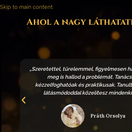
Skip to main content
Ahol a nagy láthatatl
tem,
„Szeretettel, türelemmel, figyelmesen ha
meg is hallod a problémát. Tanács
kézzelfoghatóak és praktikusak. Tanult,
látásmódoddal közelítesz mindenk
Práth Orsolya