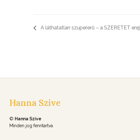
A láthatatlan szupererő – a SZERETET erej
Hanna Szíve
©
Hanna Szíve
Minden jog fenntartva.