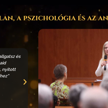
an, a pszichológia és az an
llgatsz és
„Hannával beszélgetni, vagy tőle o
aid
amikor egy új nyelvet sajátítasz 
 nyitott
Minden helyzetben mutat neked 
ihez”
más nézőpontot. Mindig ért
értelmetlennek (elviselhetet
Szána-Kis