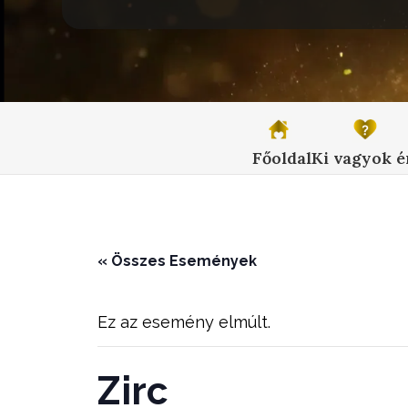
Főoldal
Ki vagyok é
« Összes Események
Ez az esemény elmúlt.
Zirc