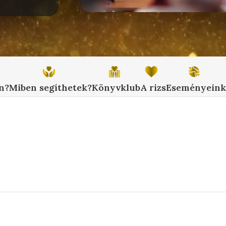
n?
Miben segíthetek?
Könyvklub
A rizs
Eseményeink