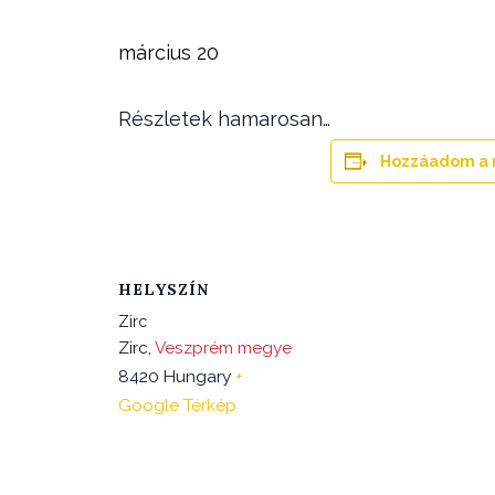
március 20
Részletek hamarosan…
Hozzáadom a 
HELYSZÍN
Zirc
Zirc
,
Veszprém megye
8420
Hungary
+
Google Térkép