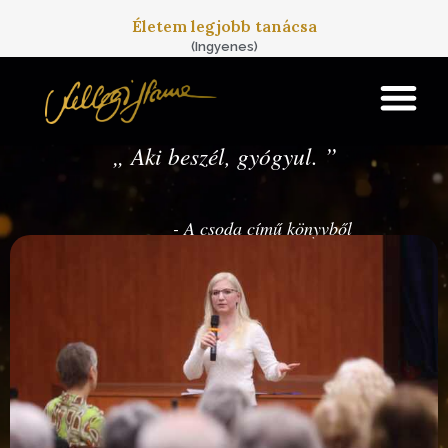
Skip to main content
Életem legjobb tanácsa
(Ingyenes)
„
Aki beszél, gyógyul.
”
- A csoda című könyvből