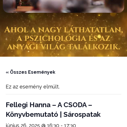
Ahol a nagy láthatatlan,
a pszichológia és az
anyagi világ találkozik.
« Összes Események
Ez az esemény elmúlt.
Fellegi Hanna – A CSODA –
Könyvbemutató | Sárospatak
június 26, 2025 @ 16:30
-
17:30