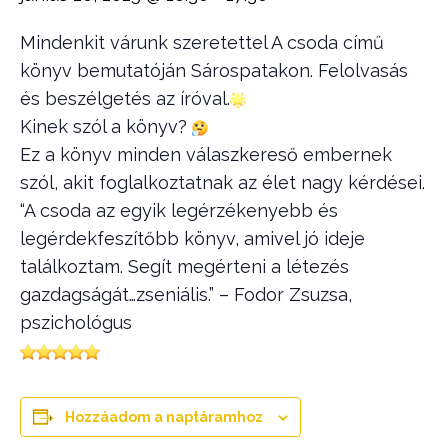
Mindenkit várunk szeretettel A csoda című
könyv bemutatóján Sárospatakon. Felolvasás
és beszélgetés az íróval.
Kinek szól a könyv?
Ez a könyv minden válaszkereső embernek
szól, akit foglalkoztatnak az élet nagy kérdései.
“A csoda az egyik legérzékenyebb és
legérdekfeszítőbb könyv, amivel jó ideje
találkoztam. Segít megérteni a létezés
gazdagságát…zseniális.” – Fodor Zsuzsa,
pszichológus
Hozzáadom a naptáramhoz