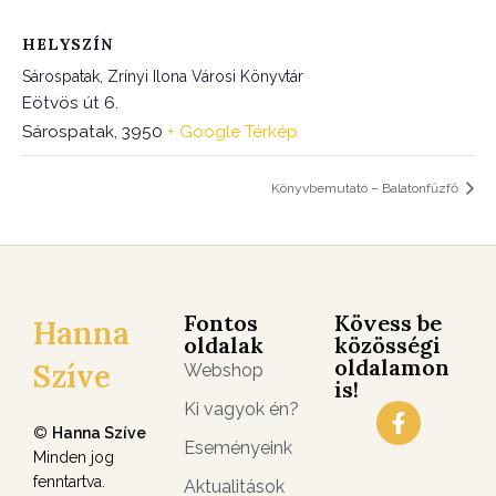
HELYSZÍN
Sárospatak, Zrínyi Ilona Városi Könyvtár
Eötvös út 6.
Sárospatak
,
3950
+ Google Térkép
Könyvbemutató – Balatonfűzfő
Fontos
Kövess be
Hanna
oldalak
közösségi
oldalamon
Szíve
Webshop
is!
Ki vagyok én?
©
Hanna Szíve
Eseményeink
Minden jog
fenntartva.
Aktualitások